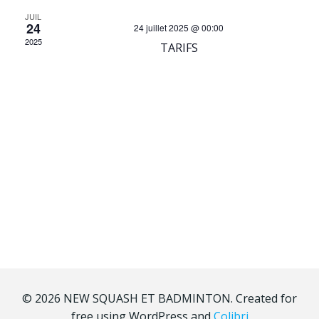
date.
v
c
JUIL
24
24 juillet 2025 @ 00:00
i
h
2025
TARIFS
g
e
a
r
t
c
i
h
o
e
n
e
d
t
e
© 2026 NEW SQUASH ET BADMINTON. Created for
free using WordPress and
Colibri