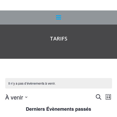
Aller
au
contenu
TARIFS
Il n’y a pas d’évènements à venir.
R
N
À venir
Recherche
Liste
Sélectionnez
e
a
Derniers Évènements passés
une